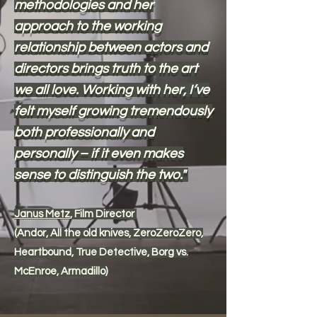
methodologies and her
approach to the working
relationship between actors and
directors brings truth to the art
we all love. Working with her, I’ve
felt myself growing tremendously
both professionally and
personally – if it even makes
sense to distinguish the two."
Janus Metz
, Film Director
(Andor, All the old knives, ZeroZeroZero,
Heartbound, True Detective, Borg vs.
McEnroe, Armadillo)