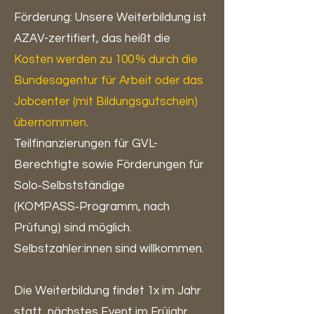
Förderung: Unsere Weiterbildung ist
AZAV-zertifiert, das heißt die
Kosten werden zu 100 % durch die
Bundesagentur für Arbeit oder das
Jobcenter (mit Bildungsgutschein)
übernommen
.
Teilfinanzierungen für GVL-
Berechtigte sowie Förderungen für
Solo‑Selbstständige
(KOMPASS‑Programm, nach
Prüfung) sind möglich.
Selbstzahler:innen sind willkommen.
Die Weiterbildung findet 1x im Jahr
statt, nächstes Event im Früjahr