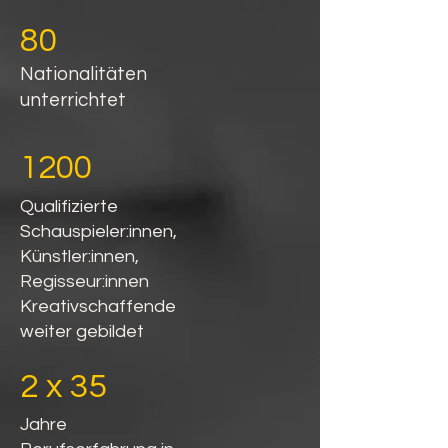
80
Nationalitäten
unterrichtet
1200
Qualifizierte
Schauspieler:innen,
Künstler:innen,
Regisseur:innen
Kreativschaffende
weiter gebildet
2 x 35
Jahre