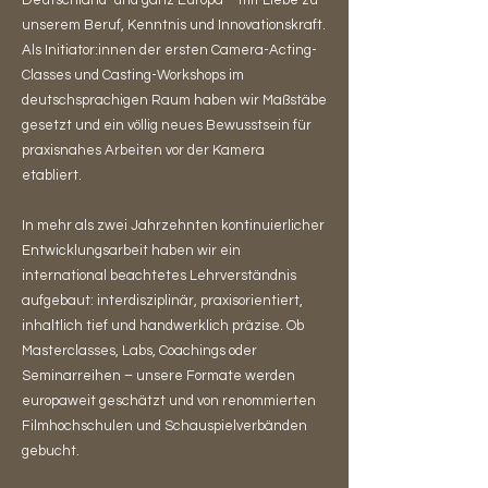
Deutschland und ganz Europa – mit Liebe zu
unserem Beruf, Kenntnis und Innovationskraft.
Als Initiator:innen der ersten Camera-Acting-
Classes und Casting-Workshops im
deutschsprachigen Raum haben wir Maßstäbe
gesetzt und ein völlig neues Bewusstsein für
praxisnahes Arbeiten vor der Kamera
etabliert.
In mehr als zwei Jahrzehnten kontinuierlicher
Entwicklungsarbeit haben wir ein
international beachtetes Lehrverständnis
aufgebaut: interdisziplinär, praxisorientiert,
inhaltlich tief und handwerklich präzise. Ob
Masterclasses, Labs, Coachings oder
Seminarreihen – unsere Formate werden
europaweit geschätzt und von renommierten
Filmhochschulen und Schauspielverbänden
gebucht.