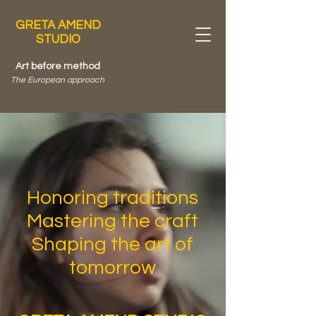
GRETA AMEND
STUDIO
Art before method
The European approach
​Honoring traditions
Mastering the craft
Shaping the art of
tomorrow