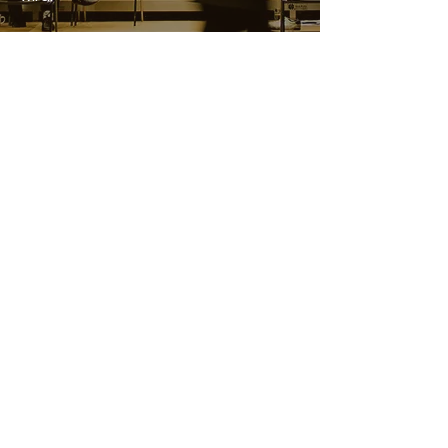
Weiterlesen
Greta Amend
Greta Amend ist Schauspielerin,
Dozentin, Coach, Regisseurin und
Mentorin. Sie hat bei den Besten
ihres Fachs gelernt und gibt dieses