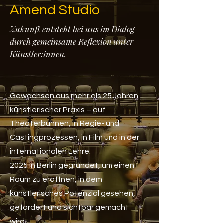
Amend Studio
Zukunft entsteht bei uns im Dialog –
durch gemeinsame Reflexion unter
Künstler:innen.
Gewachsen aus mehr als 25 Jahren
künstlerischer Praxis – auf
Theaterbühnen, in Regie- und
Castingprozessen, in Film und in der
internationalen Lehre.
2025 in Berlin gegründet, um einen
Raum zu eröffnen, in dem
künstlerisches Potenzial gesehen,
gefördert und sichtbar gemacht
wird.